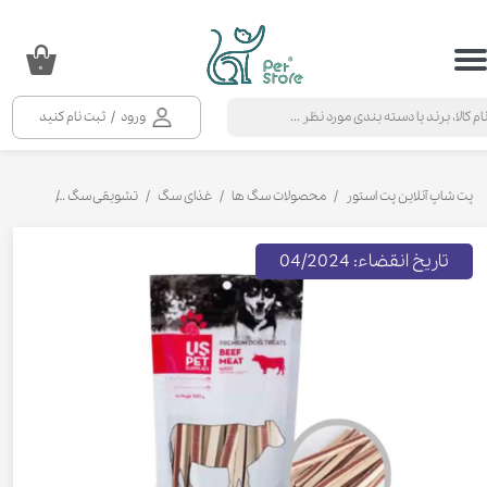
حساب کاربری من
۰
تغییر گذر واژه
ورود
/
ثبت نام کنید
سفارشات
خروج از حساب کاربری
پت شاپ آنلاین پت استور
محصولات سگ ها
غذای سگ
تشویقی سگ
تشویقی سگ
تاریخ انقضاء: 04/2024