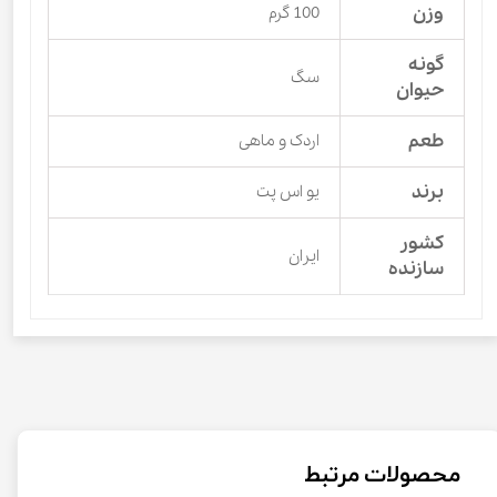
وزن
100 گرم
گونه
سگ
حیوان
طعم
اردک و ماهی
برند
یو اس پت
کشور
ایران
سازنده
محصولات مرتبط