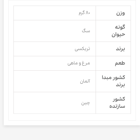
وزن
۸۰ گرم
گونه
سگ
حیوان
برند
تریکسی
طعم
مرغ و ماهی
کشور مبدا
آلمان
برند
کشور
چین
سازنده