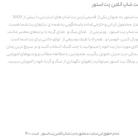
ت شاپ آنلاین پت استور
پت استور به عنوان یکی از قدیمی‌ترین پت شاپ های اینترنتی با بیش از 3000
زار محصول ایرانی و خارجی آماده پاسخگویی به همه ی نیازهای پت شما هست.
ت شاپ پت استور، ویترینی از غذای سگ و غذای گربه با برندهای معتبر مانند:
ویال کنین، جوسرا و .. همراه با طیف وسیعی از لوازم جانبی برای پت شما است.
الای مورد نیاز پت خود را میتوانید با چند کلیک انتخاب کنید و در سریع ترین زمان
مکن درب منزل تحویل بگیرید. همچنین با مطالعه مطالب و ویدیوهای آموزشی
ر وبلاگ پت استور میتوانید راههای نگهداری از سگ و گربه خود را آموزش ببینید.
تمام حقوق این سایت متعلق به پت شاپ آنلاین پت استور است. ۱۴۰۰