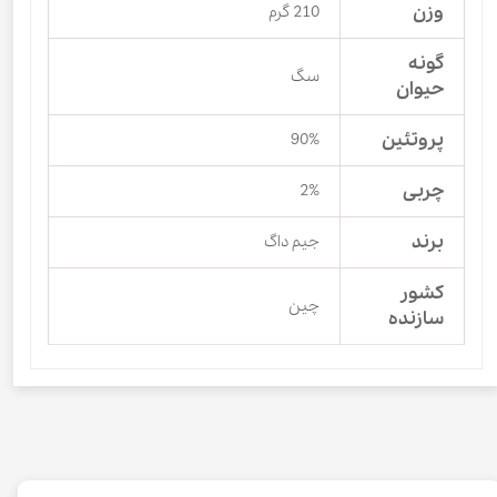
وزن
210 گرم
گونه
سگ
حیوان
پروتئین
90%
چربی
2%
برند
جیم داگ
کشور
چین
سازنده