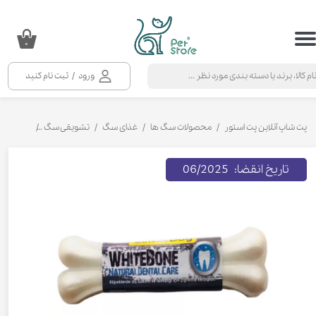
حساب کاربری من
۰
تغییر گذر واژه
ورود
/
ثبت نام کنید
سفارشات
خروج از حساب کاربری
پت شاپ آنلاین پت استور
محصولات سگ ها
غذای سگ
تشویقی سگ
تشویقی سگ 
تاریخ انقضا: 06/2025