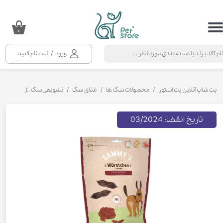
حساب کاربری من
۰
تغییر گذر واژه
ورود
/
ثبت نام کنید
سفارشات
خروج از حساب کاربری
پت شاپ آنلاین پت استور
محصولات سگ ها
غذای سگ
تشویقی سگ
تشویقی سو
تاریخ انقضا: 03/2024