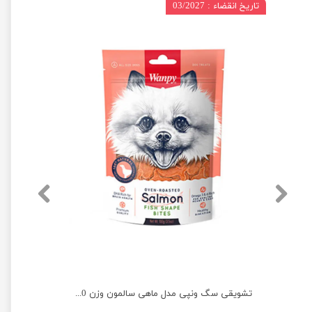
تاریخ انقضاء : 03/2027
تشویقی سگ ونپی مدل نواری با طعم اردک وزن 100 گرم
تشویقی سگ ونپی مدل ماهی سالمون وزن 100 گرم