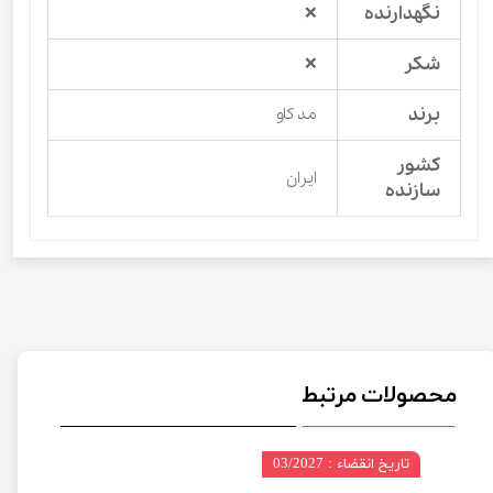
نگهدارنده
❌
شکر
❌
برند
مد کاو
کشور
ایران
سازنده
محصولات مرتبط
تاریخ انقضاء : 03/2027