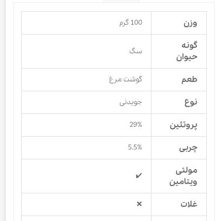
وزن
100 گرم
گونه
سگ
حیوان
طعم
گوشت مرغ
نوع
جویدنی
پروتئین
29%
چربی
5.5%
مولتی
✔️
ویتامین
غلات
❌