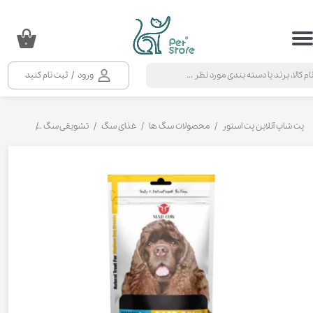
حساب کاربری من
۰
تغییر گذر واژه
ورود
/
ثبت نام کنید
سفارشات
خروج از حساب کاربری
پت شاپ آنلاین پت استور
محصولات سگ ها
غذای سگ
تشویقی سگ
تشویقی سگ