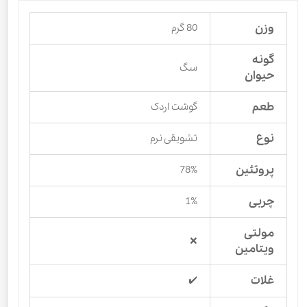
وزن
80 گرم
گونه
سگ
حیوان
طعم
گوشت اردک
نوع
تشویقی نرم
پروتئین
78%
چربی
1%
مولتی
❌
ویتامین
غلات
✔️