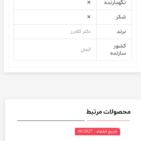
نگهدارنده
❌
شکر
❌
برند
دکتر کلادرز
کشور
آلمان
سازنده
محصولات مرتبط
تاریخ انقضاء : 06/2027