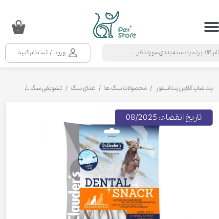
حساب کاربری من
۰
تغییر گذر واژه
ورود
/
ثبت نام کنید
سفارشات
خروج از حساب کاربری
پت شاپ آنلاین پت استور
محصولات سگ ها
غذای سگ
تشویقی سگ
تشویقی دن
تاریخ انقضاء: 08/2025