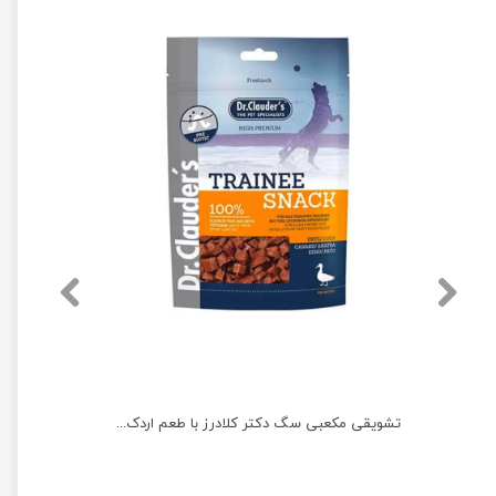
تشویقی سگ ونپی مدل ماهی سالمون وزن 100 گرم
تشویقی مکعبی سگ دکتر کلادرز با طعم اردک وزن 80 گرم