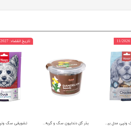
تاریخ انقضاء: 03/2027
تشویقی سگ ونپی مدل بیسکوییتی با طعم مرغ وزن 100 گرم
بذر گل دندلیون سگ و گربه دودوتی وزن 80 گرم