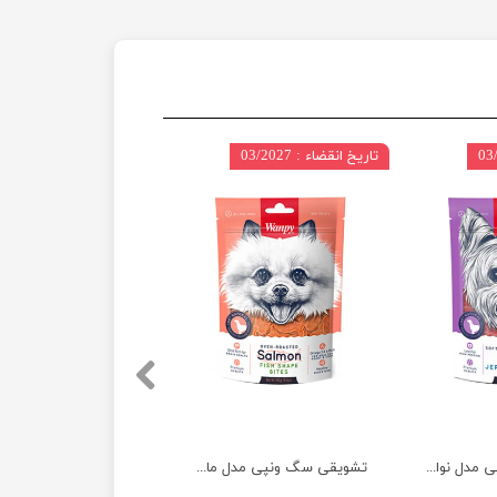
تاریخ انقضاء : 03/2027
تشویقی سگ ونپی مدل نواری با طعم اردک وزن 100 گرم
تشویقی سگ ونپی مدل ماهی سالمون وزن 100 گرم