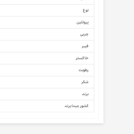
نوع
پروتئین
چربی
فیبر
خاکستر
رطوبت
شکر
برند
کشور مبدا برند