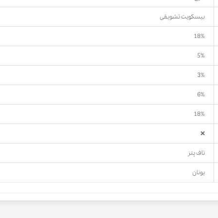
بیسکویت تشویقی
18%
5%
3%
6%
18%
❌
تاف پتز
یونان