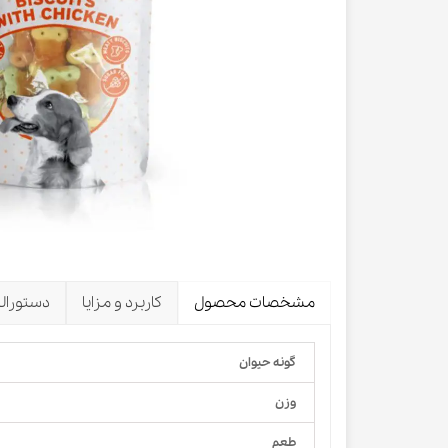
لباس و 
ظرف آب و 
اسکرچر گ
شیشه شی
لباس و ح
مشخصات محصول
کاربرد و مزایا
دستورال
گونه حیوان
وزن
طعم