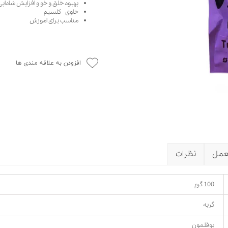
بهبود خلق و خو و افزایش شاداب
حوله سگ
غذا گربه
حاوی کلسیم
مناسب برای اموزش
ربه
ر بچه گربه
وله گربه
افزودن به علاقه مندی ها
عمل
نظرات
100 گرم
گربه
بوقلمون