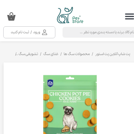
حساب کاربری من
۰
تغییر گذر واژه
ورود
/
ثبت نام کنید
سفارشات
خروج از حساب کاربری
پت شاپ آنلاین پت استور
محصولات سگ ها
غذای سگ
تشویقی سگ
تشویقی بی