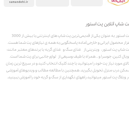
ت شاپ آنلاین پت استور
پت استور به عنوان یکی از قدیمی‌ترین پت شاپ های اینترنتی با بیش از 3000
زار محصول ایرانی و خارجی آماده پاسخگویی به همه ی نیازهای پت شما هست.
ت شاپ پت استور، ویترینی از غذای سگ و غذای گربه با برندهای معتبر مانند:
ویال کنین، جوسرا و .. همراه با طیف وسیعی از لوازم جانبی برای پت شما است.
الای مورد نیاز پت خود را میتوانید با چند کلیک انتخاب کنید و در سریع ترین زمان
مکن درب منزل تحویل بگیرید. همچنین با مطالعه مطالب و ویدیوهای آموزشی
ر وبلاگ پت استور میتوانید راههای نگهداری از سگ و گربه خود را آموزش ببینید.