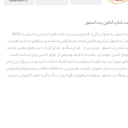
ت شاپ آنلاین پت استور
پت استور به عنوان یکی از قدیمی‌ترین پت شاپ های اینترنتی با بیش از 3000
زار محصول ایرانی و خارجی آماده پاسخگویی به همه ی نیازهای پت شما هست.
ت شاپ پت استور، ویترینی از غذای سگ و غذای گربه با برندهای معتبر مانند:
ویال کنین، جوسرا و .. همراه با طیف وسیعی از لوازم جانبی برای پت شما است.
الای مورد نیاز پت خود را میتوانید با چند کلیک انتخاب کنید و در سریع ترین زمان
مکن درب منزل تحویل بگیرید. همچنین با مطالعه مطالب و ویدیوهای آموزشی
ر وبلاگ پت استور میتوانید راههای نگهداری از سگ و گربه خود را آموزش ببینید.