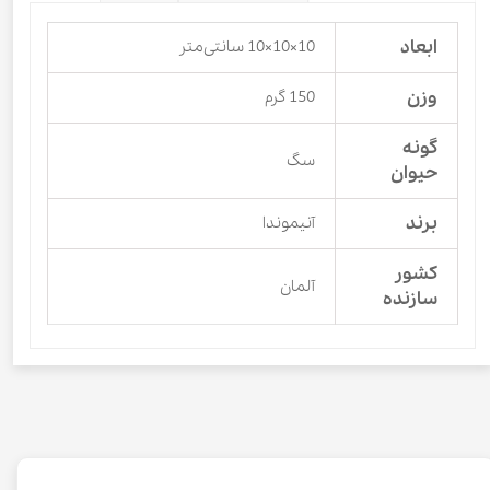
ابعاد
10×10×10 سانتی‌متر
وزن
150 گرم
گونه
سگ
حیوان
برند
آنیموندا
کشور
آلمان
سازنده