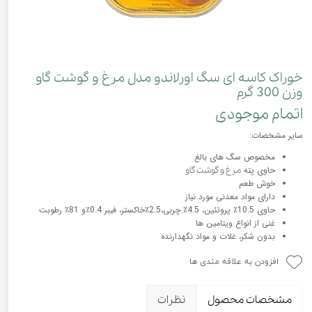
خوراک کاسه ای سگ اورلاندو مدل مرغ و گوشت گاو
وزن 300 گرم
اتمام موجودی
سایر مشخصات:
مخصوص سگ های بالغ
حاوی پته
مرغ و گوشت گاو
خوش طعم
دارای مواد معدنی مورد نیاز
حاوی 10.5٪ پروتئین، 4.5٪ چربی،2.5٪خاکستر، فیبر 0.4٪و 81٪ رطوبت
غنی از انواع ویتامین ها
بدون شکر، غلات و مواد نگهدارنده
افزودن به علاقه مندی ها
مشخصات محصول
نظرات