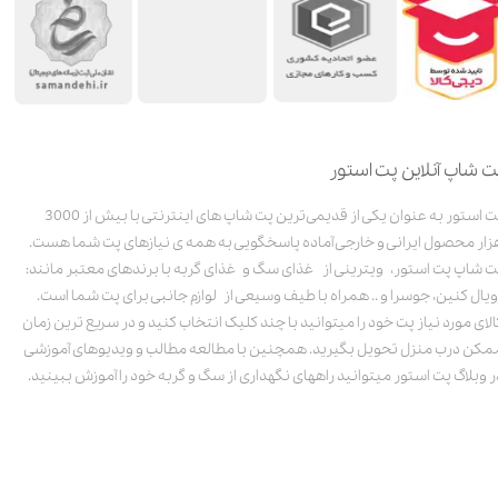
ت شاپ آنلاین پت استور
پت استور به عنوان یکی از قدیمی‌ترین پت شاپ های اینترنتی با بیش از 3000
زار محصول ایرانی و خارجی آماده پاسخگویی به همه ی نیازهای پت شما هست.
ت شاپ پت استور، ویترینی از غذای سگ و غذای گربه با برندهای معتبر مانند:
ویال کنین، جوسرا و .. همراه با طیف وسیعی از لوازم جانبی برای پت شما است.
الای مورد نیاز پت خود را میتوانید با چند کلیک انتخاب کنید و در سریع ترین زمان
مکن درب منزل تحویل بگیرید. همچنین با مطالعه مطالب و ویدیوهای آموزشی
ر وبلاگ پت استور میتوانید راههای نگهداری از سگ و گربه خود را آموزش ببینید.