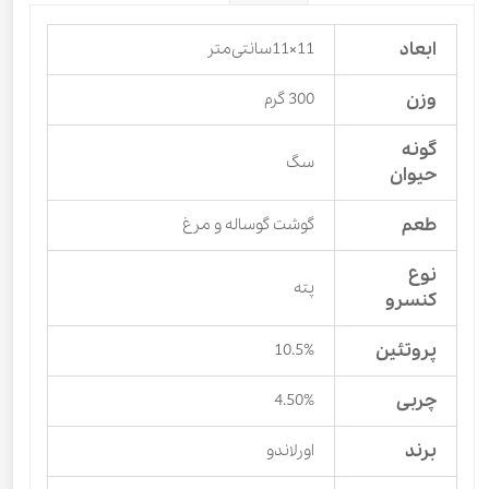
ابعاد
11×11سانتی‌متر
وزن
300 گرم
گونه
سگ
حیوان
طعم
گوشت گوساله و مرغ
نوع
پته
کنسرو
پروتئین
10.5%
چربی
4.50%
برند
اورلاندو