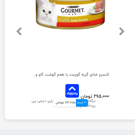
بسته کنسرو غذای گربه گلد پته گورمت مجموعه 4 عددی
کنسرو غذای گربه گورمت با طعم گوشت گاو وزن ۸۵ گرم
۲۹۵,۰۰۰ تومان
4 قسط
73,750 تومانی