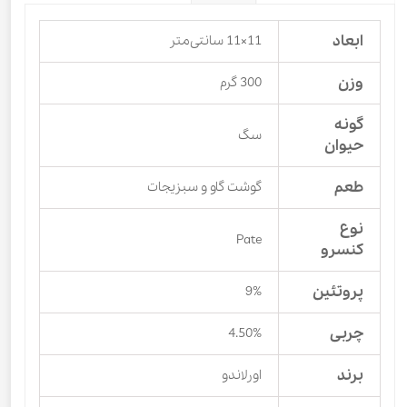
ابعاد
11×11 سانتی‌متر
وزن
300 گرم
گونه
سگ
حیوان
طعم
گوشت گاو و سبزیجات
نوع
Pate
کنسرو
پروتئین
9%
چربی
4.50%
برند
اورلاندو