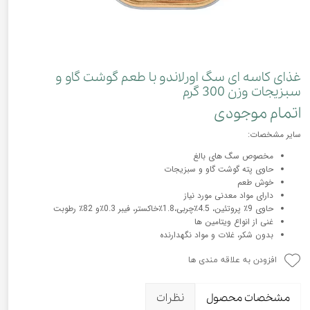
غذای کاسه ای سگ اورلاندو با طعم گوشت گاو و
سبزیجات وزن 300 گرم
اتمام موجودی
سایر مشخصات:
مخصوص سگ های بالغ
حاوی پته گوشت گاو و سبزیجات
خوش طعم
دارای مواد معدنی مورد نیاز
حاوی 9٪ پروتئین، 4.5٪چربی،1.8٪خاکستر، فیبر 0.3٪و 82٪ رطوبت
غنی از انواع ویتامین ها
بدون شکر، غلات و مواد نگهدارنده
افزودن به علاقه مندی ها
مشخصات محصول
نظرات