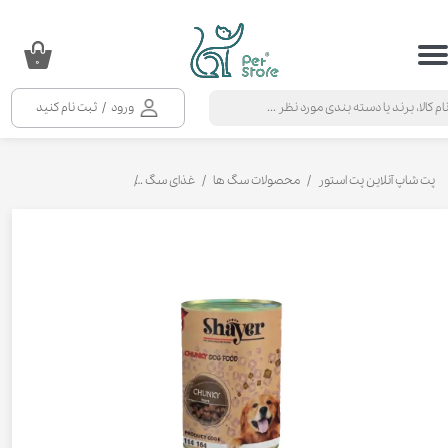
حساب کاربری من
۰
تغییر گذر واژه
ورود
/
ثبت نام کنید
سفارشات
خروج از حساب کاربری
پت شاپ آنلاین پت استور
محصولات سگ ها
غذای سگ
کنسرو و پوچ و غذای تر س