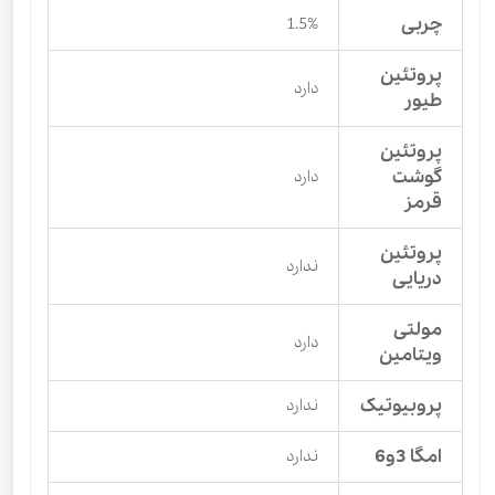
چربی
1.5%
پروتئین
دارد
طیور
پروتئین
گوشت
دارد
قرمز
پروتئین
ندارد
دریایی
مولتی
دارد
ویتامین
پروبیوتیک
ندارد
امگا 3و6
ندارد