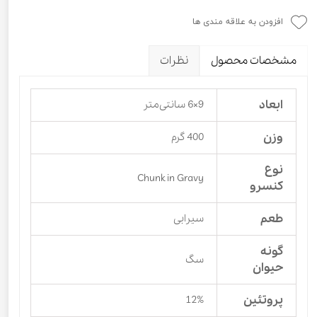
افزودن به علاقه مندی ها
مشخصات محصول
نظرات
ابعاد
9×6 سانتی‌متر
وزن
400 گرم
نوع
Chunk in Gravy
کنسرو
طعم
سیرابی
گونه
سگ
حیوان
پروتئین
12%