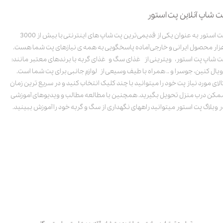
ت شاپ آنلاین پت استور
پت استور به عنوان یکی از قدیمی‌ترین پت شاپ های اینترنتی با بیش از 3000
زار محصول ایرانی و خارجی آماده پاسخگویی به همه ی نیازهای پت شما هست.
ت شاپ پت استور، ویترینی از غذای سگ و غذای گربه با برندهای معتبر مانند:
ویال کنین، جوسرا و .. همراه با طیف وسیعی از لوازم جانبی برای پت شما است.
الای مورد نیاز پت خود را میتوانید با چند کلیک انتخاب کنید و در سریع ترین زمان
مکن درب منزل تحویل بگیرید. همچنین با مطالعه مطالب و ویدیوهای آموزشی
ر وبلاگ پت استور میتوانید راههای نگهداری از سگ و گربه خود را آموزش ببینید.