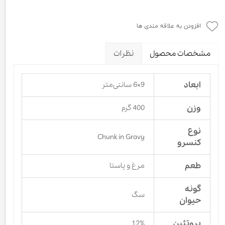
افزودن به علاقه مندی ها
مشخصات محصول
نظرات
ابعاد
9×6 سانتی‌متر
وزن
400 گرم
نوع
Chunk in Gravy
کنسرو
طعم
مرغ و پاستا
گونه
سگ
حیوان
پروتئین
12%