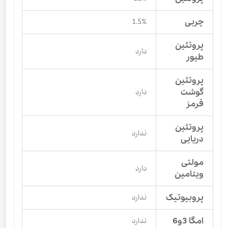
چربی
1.5%
پروتئین
دارد
طیور
پروتئین
گوشت
دارد
قرمز
پروتئین
ندارد
دریایی
مولتی
دارد
ویتامین
پروبیوتیک
ندارد
امگا 3و6
ندارد