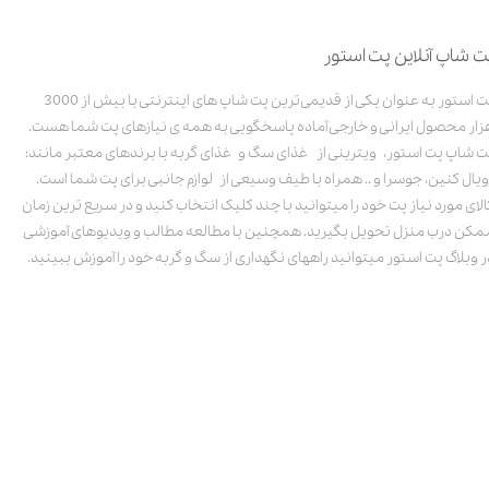
ت شاپ آنلاین پت استور
پت استور به عنوان یکی از قدیمی‌ترین پت شاپ های اینترنتی با بیش از 3000
زار محصول ایرانی و خارجی آماده پاسخگویی به همه ی نیازهای پت شما هست.
ت شاپ پت استور، ویترینی از غذای سگ و غذای گربه با برندهای معتبر مانند:
ویال کنین، جوسرا و .. همراه با طیف وسیعی از لوازم جانبی برای پت شما است.
الای مورد نیاز پت خود را میتوانید با چند کلیک انتخاب کنید و در سریع ترین زمان
مکن درب منزل تحویل بگیرید. همچنین با مطالعه مطالب و ویدیوهای آموزشی
ر وبلاگ پت استور میتوانید راههای نگهداری از سگ و گربه خود را آموزش ببینید.