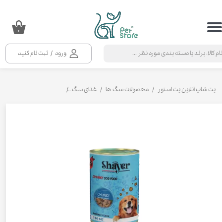
حساب کاربری من
۰
تغییر گذر واژه
ورود
/
ثبت نام کنید
سفارشات
خروج از حساب کاربری
پت شاپ آنلاین پت استور
محصولات سگ ها
غذای سگ
کنسرو و پوچ و غذای تر س