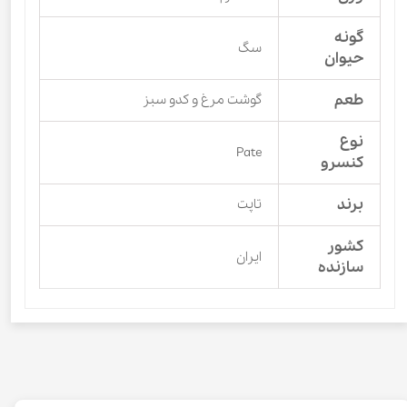
گونه
سگ
حیوان
طعم
گوشت مرغ و کدو سبز
نوع
Pate
کنسرو
برند
تاپت
کشور
ایران
سازنده