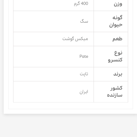
وزن
400 گرم
گونه
سگ
حیوان
طعم
میکس گوشت
نوع
Pate
کنسرو
برند
تاپت
کشور
ایران
سازنده