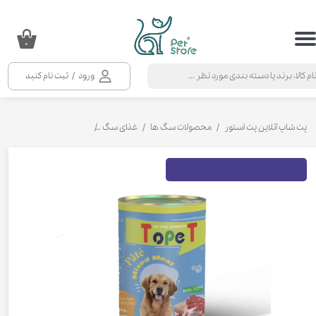
حساب کاربری من
۰
تغییر گذر واژه
ورود
/
ثبت نام کنید
سفارشات
خروج از حساب کاربری
پت شاپ آنلاین پت استور
محصولات سگ ها
غذای سگ
کنسرو و پوچ و غذای تر س