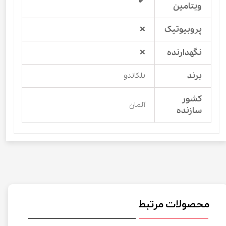
ویتامین
پروبیوتیک
❌
نگهدارنده
❌
برند
بلکاندو
کشور
آلمان
سازنده
محصولات مرتبط