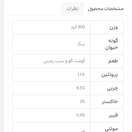
مشخصات محصول
نظرات
وزن
800 گرم
گونه
سگ
حیوان
طعم
گوشت گاو و سیب زمینی
پروتئین
11%
چربی
6.5%
خاکستر
2%
فیبر
0.4%
مولتی
✔️