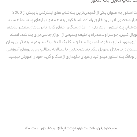
ت شاپ آنلاین پت استور
پت استور به عنوان یکی از قدیمی‌ترین پت شاپ های اینترنتی با بیش از 3000
زار محصول ایرانی و خارجی آماده پاسخگویی به همه ی نیازهای پت شما هست.
ت شاپ پت استور، ویترینی از غذای سگ و غذای گربه با برندهای معتبر مانند:
ویال کنین، جوسرا و .. همراه با طیف وسیعی از لوازم جانبی برای پت شما است.
الای مورد نیاز پت خود را میتوانید با چند کلیک انتخاب کنید و در سریع ترین زمان
مکن درب منزل تحویل بگیرید. همچنین با مطالعه مطالب و ویدیوهای آموزشی
ر وبلاگ پت استور میتوانید راههای نگهداری از سگ و گربه خود را آموزش ببینید.
تمام حقوق این سایت متعلق به پت شاپ آنلاین پت استور است. ۱۴۰۰