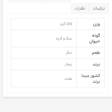
ترکیبات
نظرات
وزن
100 گرم
گونه
سگ و گربه
حیوان
طعم
جگر
برند
بیفار
کشور مبدا
هلند
برند