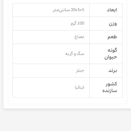
ابعاد
5×5×20 سانتی‌متر
وزن
100 گرم
طعم
نعناع
گونه
سگ و گربه
حیوان
برند
جیلز
کشور
ایتالیا
سازنده