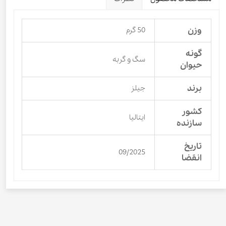
وزن
50 گرم
گونه
سگ و گربه
حیوان
برند
جیلز
کشور
ایتالیا
سازنده
تاریخ
09/2025
انقضا