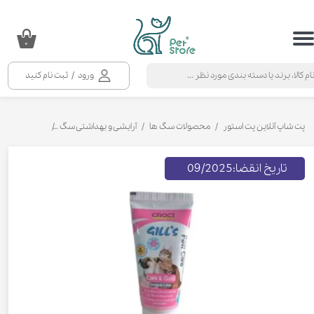
حساب کاربری من
۰
تغییر گذر واژه
ورود
/
ثبت نام کنید
سفارشات
خروج از حساب کاربری
پت شاپ آنلاین پت استور
محصولات سگ ها
آرایشی و بهداشتی سگ
مسواک و خمی
تاریخ انقضا:09/2025