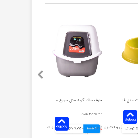
ظرف غذای حیوانات مدل فلور هپی پت سایز کوچک
ظرف خاک گربه مدل جورج مسقف به همراه بیلچه هپی پت
۳,۳۳۵,۰۰۰ تومان
انی
4 قسط
۲,۷۱۹,۰۰۰ تومان
679,750 تومانی