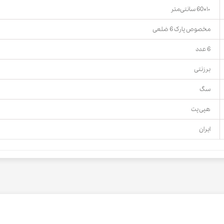
۱۰×60 سانتی‌متر
مخصوص پارک 6 ضلعی
6 عدد
برزنتی
سگ
هپی پت
ایران