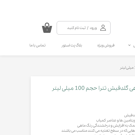
ورود
/
ثبت نام کنید
۰
حساب کاربری من
فروش ویژه
بلاگ پت استور
تماس با ما
تغییر گذر واژه
سفارشات
سلامتی گربه
سلامتی سگ
مکمل و ویتامین سگ
مالت و مولتی ویتامین گربه
خروج از حساب کاربری
انواع قطره سگ
انواع اسپری گربه
انواع قطره گربه
انواع اسپری سگ
 تترا حجم 100 میلی لیتر
کرم دست و پای سگ
گلدفیش
یتامین ها و عناصر کمیاب
 کمک به افزایش و درخشندگی رنگ ماهی
هایی که در سطح تغذیه می کنند مناسب می باشند