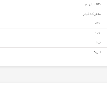
100 میلی‌لیتر
ماهی گلد فیش
46%
12%
تترا
آمریکا