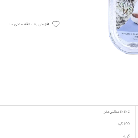
حوله سگ
غذا گربه
ربه
ر بچه گربه
افزودن به علاقه مندی ها
وله گربه
2×8×8 سانتی‌متر
100 گرم
گربه