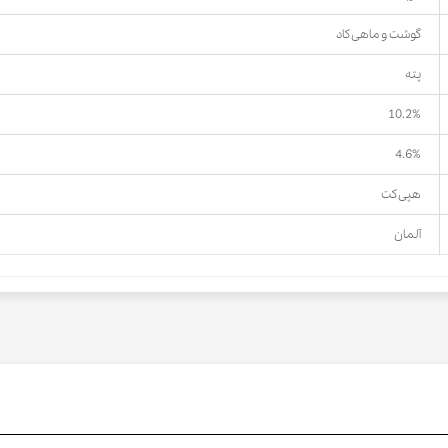
گوشت و ماهی کاد
پته
10.2%
4.6%
هپی کت
آلمان