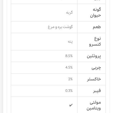
گونه
گربه
حیوان
طعم
گوشت بره و مرغ
نوع
پته
کنسرو
پروتئین
8.5%
چربی
4.5%
خاکستر
2%
فیبر
0.3%
مولتی
✔️
ویتامین