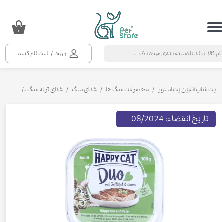
حساب کاربری من
۰
تغییر گذر واژه
ورود
/
ثبت نام کنید
سفارشات
خروج از حساب کاربری
پت شاپ آنلاین پت استور
محصولات سگ ها
غذای سگ
غذای توله سگ
خوراک کاس
تاریخ انقضاء: 08/2024