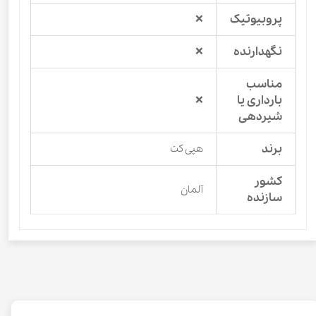
پروبیوتیک
❌
نگهدارنده
❌
مناسب
بارداری یا
❌
شیردهی
برند
هپی کت
کشور
آلمان
سازنده