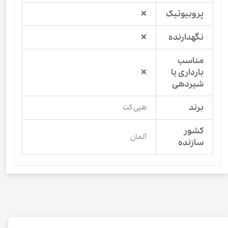
پروبیوتیک
❌
نگهدارنده
❌
مناسب
بارداری یا
❌
شیردهی
برند
هپی کت
کشور
آلمان
سازنده