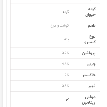
گونه
گربه
حیوان
طعم
گوشت و مرغ
نوع
پته
کنسرو
پروتئین
10.2%
چربی
4.6%
خاکستر
2%
فیبر
0.3%
مولتی
✔️
ویتامین