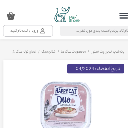
حساب کاربری من
۰
تغییر گذر واژه
ورود
/
ثبت نام کنید
سفارشات
خروج از حساب کاربری
پت شاپ آنلاین پت استور
محصولات سگ ها
غذای سگ
غذای توله سگ
خوراک کا
تاریخ انقضاء: 04/2024