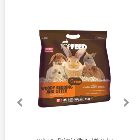
پوشال نرم بستر مخصوص جوندگان تاپ فید وزن 1 کیلوگرم
بستر بهداشتی حیوانات کوچک تاپ فید وزن 1.5 کیلوگرم