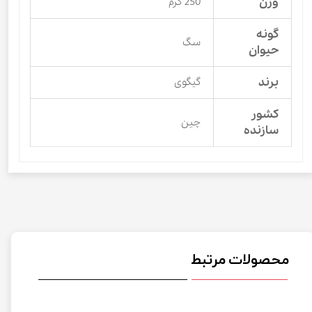
وزن
250 گرم
گونه
سگ
حیوان
برند
گیگوی
کشور
چین
سازنده
محصولات مرتبط