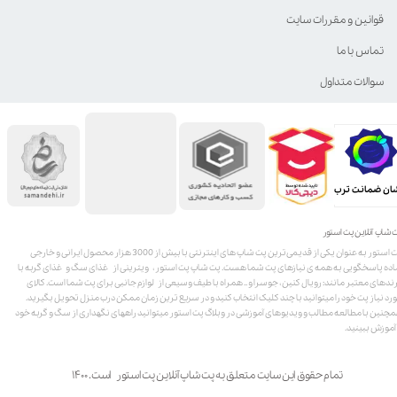
قوانین و مقررات سایت
تماس با ما
سوالات متداول
ان ضمانت ترب
 شاپ آنلاین پت استور
پت استور به عنوان یکی از قدیمی‌ترین پت شاپ های اینترنتی با بیش از 3000 هزار محصول ایرانی و خارجی
اده پاسخگویی به همه ی نیازهای پت شما هست. پت شاپ پت استور، ویترینی از غذای سگ و غذای گربه با
ندهای معتبر مانند: رویال کنین، جوسرا و .. همراه با طیف وسیعی از لوازم جانبی برای پت شما است. کالای
رد نیاز پت خود را میتوانید با چند کلیک انتخاب کنید و در سریع ترین زمان ممکن درب منزل تحویل بگیرید.
چنین با مطالعه مطالب و ویدیوهای آموزشی در وبلاگ پت استور میتوانید راههای نگهداری از سگ و گربه خود
 آموزش ببینید.
تمام حقوق این سایت متعلق به پت شاپ آنلاین پت استور است. ۱۴۰۰