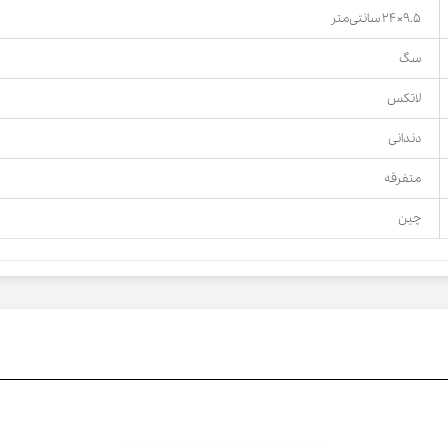
۹.۵×۲۴ سانتی‌متر
سگ
لاتکس
دندانی
متفرقه
چین