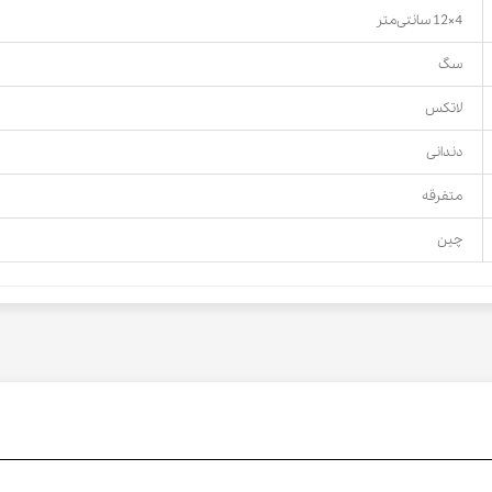
4×12 سانتی‌متر
سگ
لاتکس
دندانی
متفرقه
چین