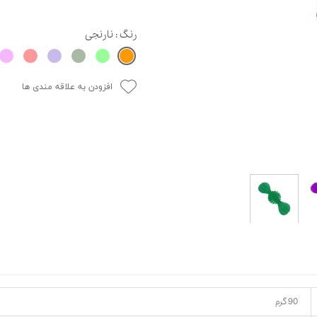
حوله سگ
غذا گربه
رنگ
: نارنجی
ربه
ر بچه گربه
وله گربه
افزودن به علاقه مندی ها
90 گرم