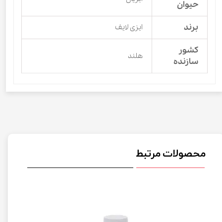
حیوان
برند
ایزی لایف
کشور
هلند
سازنده
محصولات مرتبط