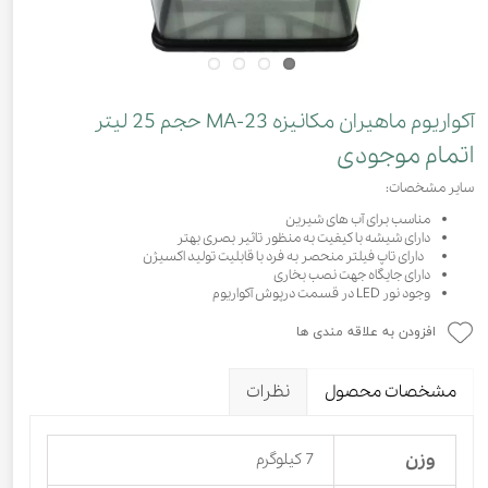
آکواریوم ماهیران مکانیزه MA-23 حجم 25 لیتر
اتمام موجودی
سایر مشخصات:
مناسب برای آب های شیرین
دارای شیشه با کیفیت به منظور تاثیر بصری بهتر
دارای تاپ فیلتر منحصر به فرد با قابلیت تولید اکسیژن
دارای جایگاه جهت نصب بخاری
وجود نور LED در قسمت درپوش آکواریوم
افزودن به علاقه مندی ها
مشخصات محصول
نظرات
وزن
7 کیلوگرم