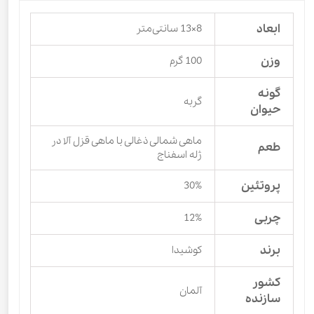
ابعاد
8×13 سانتی‌متر
وزن
100 گرم
گونه
گربه
حیوان
ماهی شمالی ذغالی با ماهی قزل آلا در
طعم
ژله اسفناج
پروتئین
30%
چربی
12%
برند
کوشیدا
کشور
آلمان
سازنده