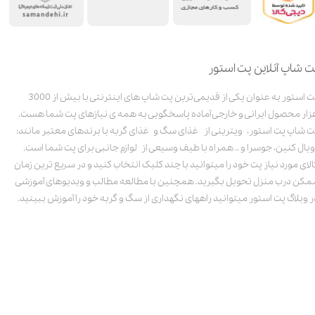
ت شاپ آنلاین پت استور
پت استور به عنوان یکی از قدیمی‌ترین پت شاپ های اینترنتی با بیش از 3000
زار محصول ایرانی و خارجی آماده پاسخگویی به همه ی نیازهای پت شما هست.
ت شاپ پت استور، ویترینی از غذای سگ و غذای گربه با برندهای معتبر مانند:
ویال کنین، جوسرا و .. همراه با طیف وسیعی از لوازم جانبی برای پت شما است.
الای مورد نیاز پت خود را میتوانید با چند کلیک انتخاب کنید و در سریع ترین زمان
مکن درب منزل تحویل بگیرید. همچنین با مطالعه مطالب و ویدیوهای آموزشی
ر وبلاگ پت استور میتوانید راههای نگهداری از سگ و گربه خود را آموزش ببینید.