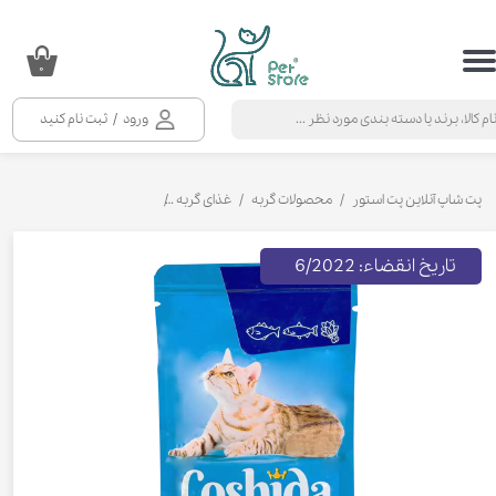
حساب کاربری من
۰
تغییر گذر واژه
ورود
/
ثبت نام کنید
سفارشات
خروج از حساب کاربری
پت شاپ آنلاین پت استور
محصولات گربه
غذای گربه
کنسرو و پوچ و غذای تر گربه
تاریخ انقضاء: 6/2022