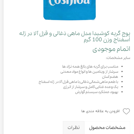
پوچ گربه کوشیدا مدل ماهی ذغالی و قزل آلا در ژله
اسفناج وزن 100 گرم
اتمام موجودی
سایر مشخصات:
مناسب برای گربه های بالغ همه نژاد ها
سرشار از ویتامین ها و انواع مواد معدنی
هضم آسان
با طعم ماهی شمالی ذغالی با ماهی قزل آلا در ژله اسفناج
یک وعده غذایی کامل و سرشار از انرژی
بهبود عملکرد سیستم گوارش
افزودن به علاقه مندی ها
مشخصات محصول
نظرات