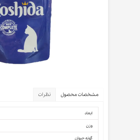
لباس و 
ظرف آب و 
اسکرچر گ
شیشه شی
لباس و ح
مشخصات محصول
نظرات
ابعاد
وزن
گونه حیوان