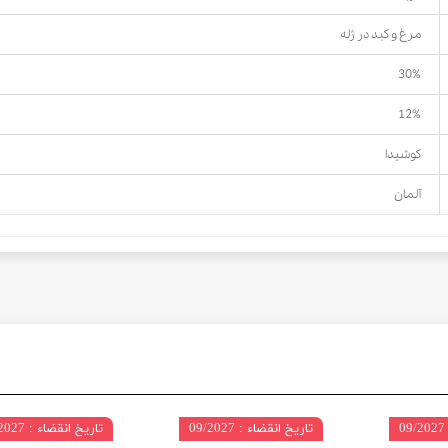
مرغ و کبد در ژله
30%
12%
کوشیدا
آلمان
تاریخ انقضاء : 09/2027
تاریخ انقضاء : 09/2027