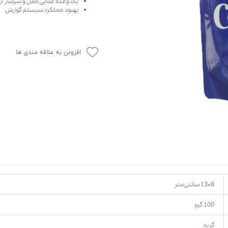
یک وعده غذایی کامل و سرشار از 
بهبود عملکرد سیستم گوارش
حوله سگ
غذا گربه
ربه
ر بچه گربه
افزودن به علاقه مندی ها
وله گربه
8×13 سانتی‌متر
100 گرم
گربه