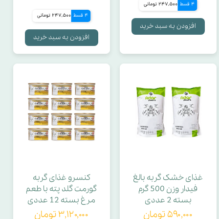
وزن هر ساشه
4 قسط
247,500 تومانی
4 قسط
247,500 تومانی
افزودن به سبد خرید
تعداد در هر بسته
افزودن به سبد خرید
قطر ستون
گلوله
جنس ستون
نوع خاک
دانه بندی
غذای خشک گربه بالغ
کنسرو غذای گربه
فیدار وزن 500 گرم
گورمت گلد پته با طعم
بسته 2 عددی
مرغ بسته 12 عددی
کربن
۵۹۰,۰۰۰ تومان
۳,۱۲۰,۰۰۰ تومان