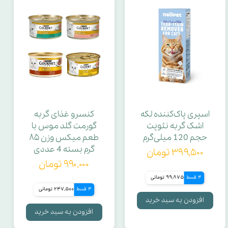
قابلیت
ویتامین B5
ابعاد لید
طول قلاده
اسپری پاک‌کننده لکه
کنسرو غذای گربه
اشک گربه نئوپت
گورمت گلد موس با
طول لید
حجم 120 میلی‌گرم
طعم میکس وزن ۸۵
گرم بسته 4 عددی
۳۹۹,۵۰۰ تومان
۹۹۰,۰۰۰ تومان
قطر دهانه بالایی
4 قسط
99,875 تومانی
4 قسط
247,500 تومانی
قابلیت تنظیم قلاده
افزودن به سبد خرید
افزودن به سبد خرید
قابلیت تنظیم لید