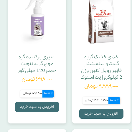
نوع محصول
چربی خام
وزن بسته
غذای خشک گربه
اسپری بازکننده گره
گسترواینتستینال
موی گربه نئوپت
پروتئین خام
فایبر رویال کنین وزن
حجم 120 میلی گرم
2 کیلوگرم | پت استوک
۶۹۸,۰۰۰ تومان
۹,۹۹۹,۰۰۰ تومان
امگا 6
4 قسط
174,500 تومانی
4 قسط
2,499,750 تومانی
فرمولاسیون
افزودن به سبد خرید
افزودن به سبد خرید
عصاره