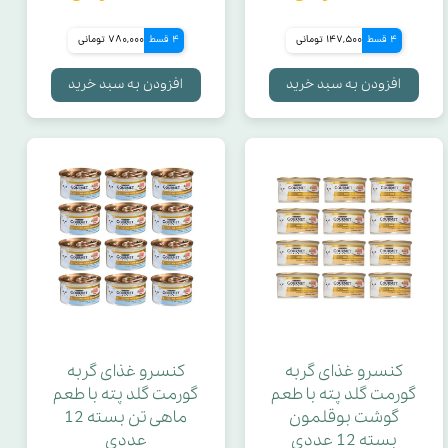
آنتی باکتریال
4 قسط
147,500 تومانی
4 قسط
780,000 تومانی
افزودن به سبد خرید
افزودن به سبد خرید
جنس سرامیک
مخزن
آرامخور
جنس تیغه
جنس پرنده ها
کنسرو غذای گربه
کنسرو غذای گربه
گورمت گلد پته با طعم
گورمت گلد پته با طعم
کندروتین
گوشت بوقلمون
ماهی تن بسته 12
بسته 12 عددی
عددی