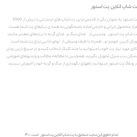
ت شاپ آنلاین پت استور
پت استور به عنوان یکی از قدیمی‌ترین پت شاپ های اینترنتی با بیش از 3000
زار محصول ایرانی و خارجی آماده پاسخگویی به همه ی نیازهای پت شما هست.
ت شاپ پت استور، ویترینی از غذای سگ و غذای گربه با برندهای معتبر مانند:
ویال کنین، جوسرا و .. همراه با طیف وسیعی از لوازم جانبی برای پت شما است.
الای مورد نیاز پت خود را میتوانید با چند کلیک انتخاب کنید و در سریع ترین زمان
مکن درب منزل تحویل بگیرید. همچنین با مطالعه مطالب و ویدیوهای آموزشی
ر وبلاگ پت استور میتوانید راههای نگهداری از سگ و گربه خود را آموزش ببینید.
تمام حقوق این سایت متعلق به پت شاپ آنلاین پت استور است. ۱۴۰۰