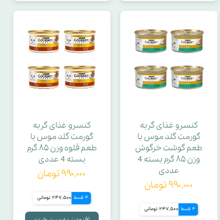
قابلیت تنظیم
ام اس ام
سیر
ال تریتوفان
کنسرو غذای گربه
کنسرو غذای گربه
گورمت گلد موس با
گورمت گلد موس با
عصاره فلفل قرمز
طعم گوشت خرگوش
طعم قلوه وزن ۸۵ گرم
وزن ۸۵ گرم بسته 4
بسته 4 عددی
عددی
۹۹۰,۰۰۰ تومان
تعداد سنسور
۹۹۰,۰۰۰ تومان
4 قسط
247,500 تومانی
مسقف
4 قسط
247,500 تومانی
افزودن به سبد خرید