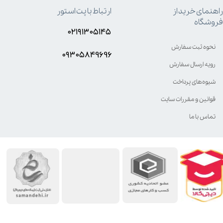
راهنمای خرید از
ارتباط با پت استور
گربه
فروشگاه
۰۲۱۹۱۳۰۵۱۴۵
نحوه ثبت سفارش
نوع پوچ
۰۹۳۰۵8۴9696
رویه ارسال سفارش
حجم ظرف آب
شیوه‌های پرداخت
قوانین و مقررات سایت
امگا
تماس با ما
گلوتن
وزن هر بسته