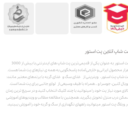
ت شاپ آنلاین پت استور
پت استور به عنوان یکی از قدیمی‌ترین پت شاپ های اینترنتی با بیش از 3000
زار محصول ایرانی و خارجی آماده پاسخگویی به همه ی نیازهای پت شما هست.
ت شاپ پت استور، ویترینی از غذای سگ و غذای گربه با برندهای معتبر مانند:
ویال کنین، جوسرا و .. همراه با طیف وسیعی از لوازم جانبی برای پت شما است.
الای مورد نیاز پت خود را میتوانید با چند کلیک انتخاب کنید و در سریع ترین زمان
مکن درب منزل تحویل بگیرید. همچنین با مطالعه مطالب و ویدیوهای آموزشی
ر وبلاگ پت استور میتوانید راههای نگهداری از سگ و گربه خود را آموزش ببینید.