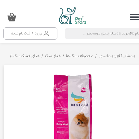
حساب کاربری من
۰
تغییر گذر واژه
ورود
/
ثبت نام کنید
سفارشات
خروج از حساب کاربری
پت شاپ آنلاین پت استور
محصولات سگ ها
غذای سگ
غذای خشک سگ
غذای خ