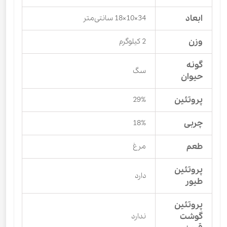
ابعاد
34×10×18 سانتی‌متر
وزن
2 کیلوگرم
گونه
سگ
حیوان
پروتئین
29%
چربی
18%
طعم
مرغ
پروتئین
دارد
طیور
پروتئین
گوشت
ندارد