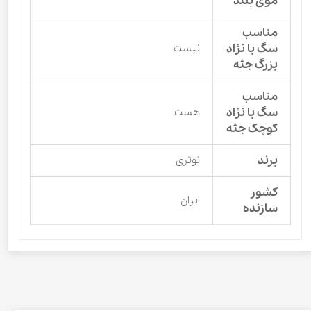
موی بلند
مناسب
سگ با نژاد
نیست
بزرگ جثه
مناسب
سگ با نژاد
هست
کوچک جثه
برند
نوتری
کشور
ایران
سازنده