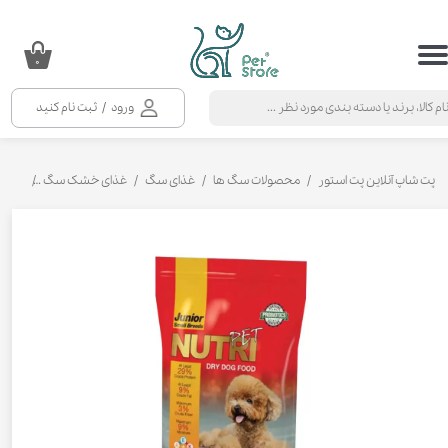
حساب کاربری من
۰
تغییر گذر واژه
ورود
/
ثبت نام کنید
سفارشات
خروج از حساب کاربری
پت شاپ آنلاین پت استور
محصولات سگ ها
غذای سگ
غذای خشک سگ
غذای خ