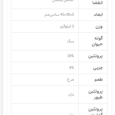
انقضا
ابعاد
5×30×45 سانتی‌متر
وزن
2 کیلوگرم
گونه
سگ
حیوان
پروتئین
29%
چربی
9%
طعم
مرغ
پروتئین
دارد
طیور
پروتئین
دارد