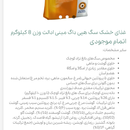
غذای خشک سگ هپی داگ مینی ادالت وزن 8 کیلوگرم
اتمام موجودی
سایر مشخصات:
مخصوص سگ‌های بالغ نژاد کوچک
حاوی گوشت و ماهی
حاوی مقادیر زیادی از امگا3 و امگا6
هضم آسان
حاوی ۵ پروتئین حیوانی (مرغ، سالمون، ماهی، بره، تخم مرغ) متعادل شده
بدون گلوتن برای سگ‌های حساس
محتوی ترکیبات مغذی صدف نیوزلندی
دانه بندی کوچک برای سگ های بالغ نژاد کوچک (تا وزن ۱۰ کیلوگرم)
دارای 26% پروتئین، 14% چربی، 3% فیبر، 1.5% کلسیم و 1% فسفر
دارای ترکیبات گوشت مرغ، چربی مرغ، آرد برنج، پروتئین سیب زمینی، گوشت
ماهی قزل آلا، گوشت بره ، پوره سیب (0/۶ %) ، کلرید سدیم، مخمر، کلرید
پتاسیم، جلبک دریایی (0/1۵%) ، گوشت گوسفند (۰/1۵%) ، گوشت گاو
(0/02٪)، روغن آفتابگردان، روغن کلزا، آرتیشو، گیاه قاصدک، زنجبیل، گزنه،
بابونه، گشنیز، رزماری، آویشن، ریشه شیرین بیان و آویشن (جمع ترکیبات
گیاهی: 0/1۴%)