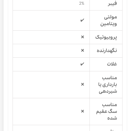
فیبر
2%
مولتی
✔️
ویتامین
پروبیوتیک
❌
نگهدارنده
❌
غلات
✔️
مناسب
بارداری یا
❌
شیردهی
مناسب
سگ عقیم
❌
شده