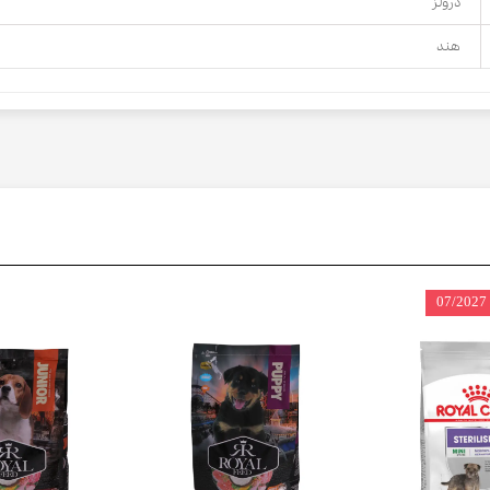
درولز
هند