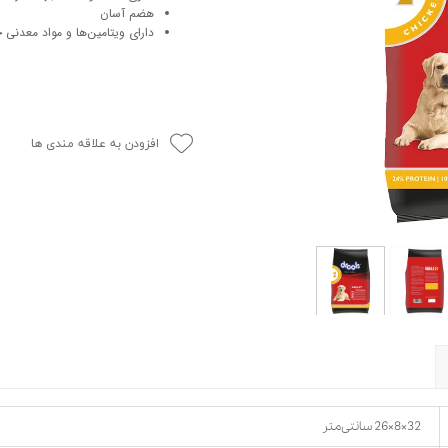
هضم آسان
حوله سگ
غذا گربه
دارای ویتامین‌ها و مواد معد
ربه
ر بچه گربه
وله گربه
افزودن به علاقه مندی ها
32×8×26 سانتی‌متر