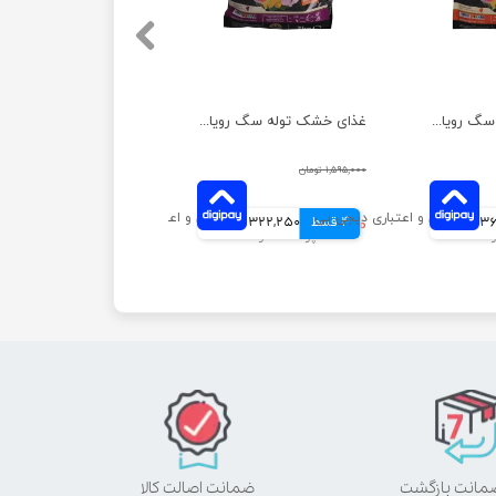
غذای خشک توله سگ رویال فید مدل نژاد کوچک و متوسط وزن 3 کیلوگرم
غذای خشک توله سگ رویال فید وزن 3 کیلوگرم
۱,۵۹۵,۰۰۰ تومان
مانی
4 قسط
۱,۲۸۹,۰۰۰ تومان
322,250 تومانی
ضمانت اصالت کالا