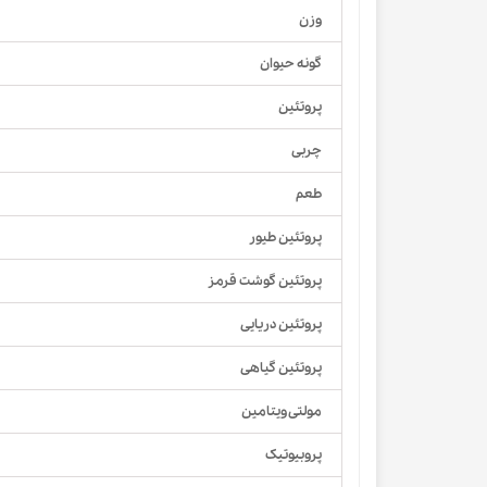
وزن
گونه حیوان
پروتئین
چربی
طعم
پروتئین طیور
پروتئین گوشت قرمز
پروتئین دریایی
پروتئین گیاهی
مولتی ویتامین
پروبیوتیک