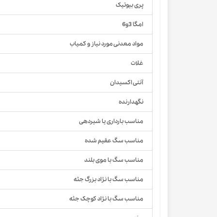
پری بیوتیک
امگا 3و6
مواد معدنی مورد نیاز و کمیاب
غلات
آنتی اکسیدان
نگهدارنده
مناسب بارداری یا شیردهی
مناسب سگ عقیم شده
مناسب سگ با موی بلند
مناسب سگ با نژاد بزرگ جثه
مناسب سگ با نژاد کوچک جثه