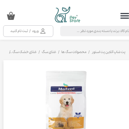
حساب کاربری من
۰
تغییر گذر واژه
ورود
/
ثبت نام کنید
سفارشات
خروج از حساب کاربری
پت شاپ آنلاین پت استور
محصولات سگ ها
غذای سگ
غذای خشک سگ
غذای خ