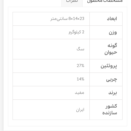
مشخصات محصول
نظرات
ابعاد
23×14×8 سانتی‌متر
وزن
2 کیلوگرم
گونه
سگ
حیوان
پروتئین
27%
چربی
14%
برند
مفید
کشور
ایران
سازنده