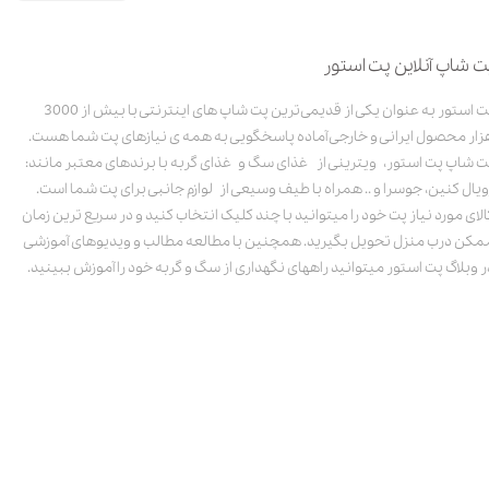
ت شاپ آنلاین پت استور
پت استور به عنوان یکی از قدیمی‌ترین پت شاپ های اینترنتی با بیش از 3000
زار محصول ایرانی و خارجی آماده پاسخگویی به همه ی نیازهای پت شما هست.
ت شاپ پت استور، ویترینی از غذای سگ و غذای گربه با برندهای معتبر مانند:
ویال کنین، جوسرا و .. همراه با طیف وسیعی از لوازم جانبی برای پت شما است.
الای مورد نیاز پت خود را میتوانید با چند کلیک انتخاب کنید و در سریع ترین زمان
مکن درب منزل تحویل بگیرید. همچنین با مطالعه مطالب و ویدیوهای آموزشی
ر وبلاگ پت استور میتوانید راههای نگهداری از سگ و گربه خود را آموزش ببینید.