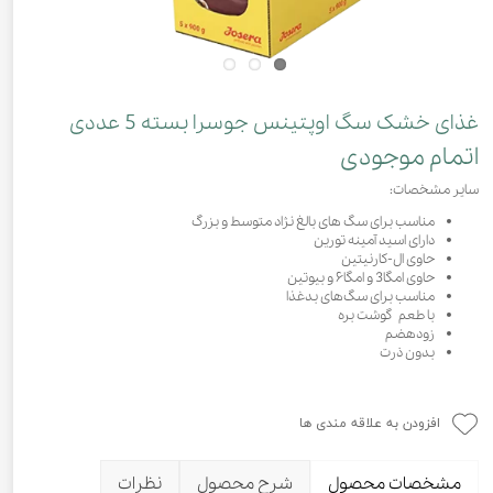
غذای خشک سگ اوپتینس جوسرا بسته 5 عددی
اتمام موجودی
سایر مشخصات:
مناسب برای سگ های بالغ نژاد متوسط و بزرگ
دارای اسید آمینه تورین
حاوی ال-کارنیتین
حاوی امگا3 و امگا۶ و بیوتین
مناسب برای سگ‌های بدغذا
با طعم گوشت بره
زودهضم
بدون ذرت
افزودن به علاقه مندی ها
مشخصات محصول
شرح محصول
نظرات