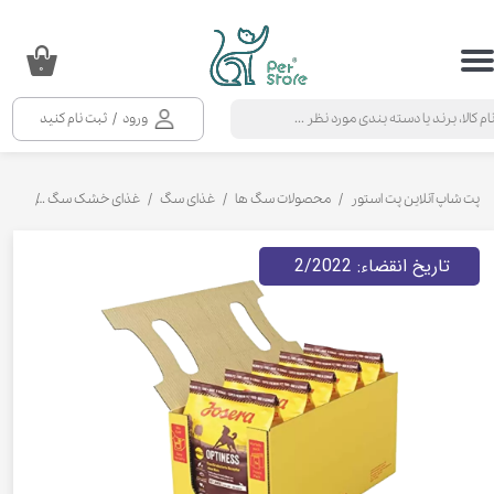
حساب کاربری من
۰
تغییر گذر واژه
ورود
/
ثبت نام کنید
سفارشات
خروج از حساب کاربری
پت شاپ آنلاین پت استور
محصولات سگ ها
غذای سگ
غذای خشک سگ
غذای 
تاریخ انقضاء: 2/2022