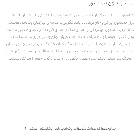
ت شاپ آنلاین پت استور
پت استور به عنوان یکی از قدیمی‌ترین پت شاپ های اینترنتی با بیش از 3000
زار محصول ایرانی و خارجی آماده پاسخگویی به همه ی نیازهای پت شما هست.
ت شاپ پت استور، ویترینی از غذای سگ و غذای گربه با برندهای معتبر مانند:
ویال کنین، جوسرا و .. همراه با طیف وسیعی از لوازم جانبی برای پت شما است.
الای مورد نیاز پت خود را میتوانید با چند کلیک انتخاب کنید و در سریع ترین زمان
مکن درب منزل تحویل بگیرید. همچنین با مطالعه مطالب و ویدیوهای آموزشی
ر وبلاگ پت استور میتوانید راههای نگهداری از سگ و گربه خود را آموزش ببینید.
تمام حقوق این سایت متعلق به پت شاپ آنلاین پت استور است. ۱۴۰۰