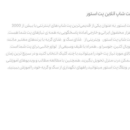
ت شاپ آنلاین پت استور
پت استور به عنوان یکی از قدیمی‌ترین پت شاپ های اینترنتی با بیش از 3000
زار محصول ایرانی و خارجی آماده پاسخگویی به همه ی نیازهای پت شما هست.
ت شاپ پت استور، ویترینی از غذای سگ و غذای گربه با برندهای معتبر مانند:
ویال کنین، جوسرا و .. همراه با طیف وسیعی از لوازم جانبی برای پت شما است.
الای مورد نیاز پت خود را میتوانید با چند کلیک انتخاب کنید و در سریع ترین زمان
مکن درب منزل تحویل بگیرید. همچنین با مطالعه مطالب و ویدیوهای آموزشی
ر وبلاگ پت استور میتوانید راههای نگهداری از سگ و گربه خود را آموزش ببینید.