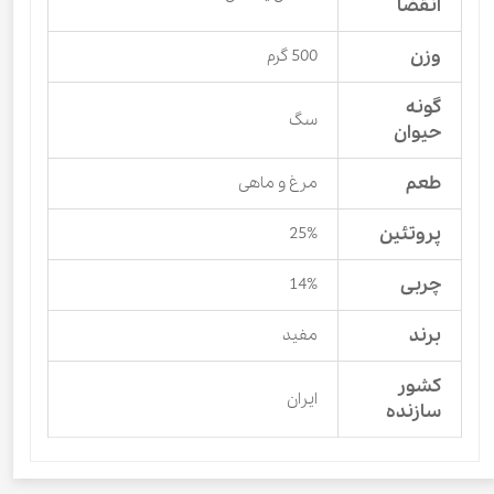
انقضا
وزن
500 گرم
گونه
سگ
حیوان
طعم
مرغ و ماهی
پروتئین
25%
چربی
14%
برند
مفید
کشور
ایران
سازنده