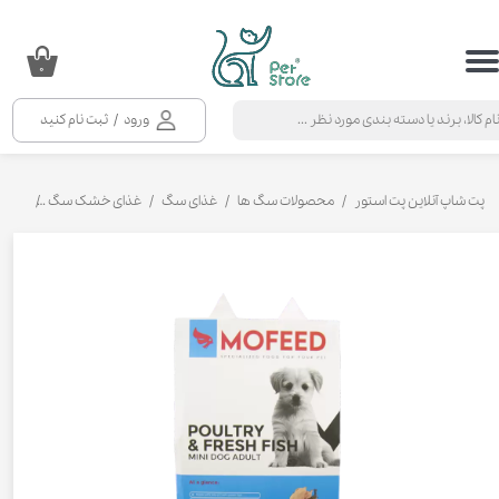
حساب کاربری من
۰
تغییر گذر واژه
ورود
/
ثبت نام کنید
سفارشات
خروج از حساب کاربری
پت شاپ آنلاین پت استور
محصولات سگ ها
غذای سگ
غذای خشک سگ
غذای 