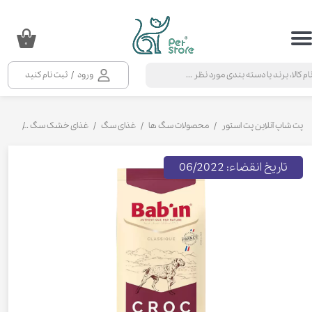
حساب کاربری من
۰
تغییر گذر واژه
ورود
/
ثبت نام کنید
سفارشات
خروج از حساب کاربری
پت شاپ آنلاین پت استور
محصولات سگ ها
غذای سگ
غذای خشک سگ
غذای خ
تاریخ انقضاء: 06/2022