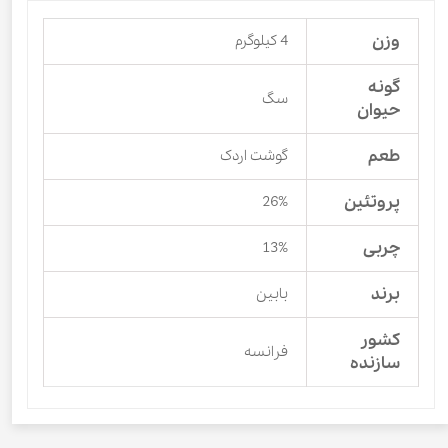
وزن
4 کیلوگرم
گونه
سگ
حیوان
طعم
گوشت اردک
پروتئین
26%
چربی
13%
برند
بابین
کشور
فرانسه
سازنده