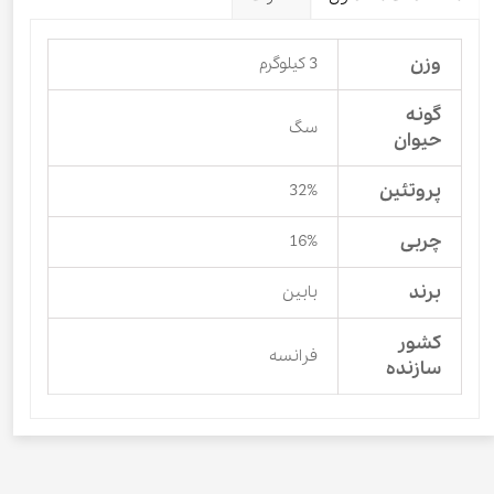
وزن
3 کیلوگرم
گونه
سگ
حیوان
پروتئین
32%
چربی
16%
برند
بابین
کشور
فرانسه
سازنده