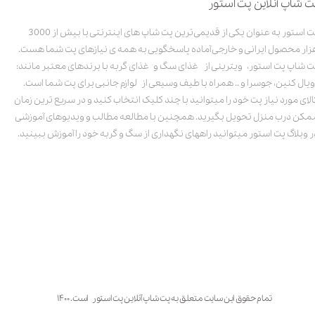
ت شاپ آنلاین پت استور
پت استور به عنوان یکی از قدیمی‌ترین پت شاپ های اینترنتی با بیش از 3000
زار محصول ایرانی و خارجی آماده پاسخگویی به همه ی نیازهای پت شما هست.
ت شاپ پت استور، ویترینی از غذای سگ و غذای گربه با برندهای معتبر مانند:
ویال کنین، جوسرا و .. همراه با طیف وسیعی از لوازم جانبی برای پت شما است.
الای مورد نیاز پت خود را میتوانید با چند کلیک انتخاب کنید و در سریع ترین زمان
مکن درب منزل تحویل بگیرید. همچنین با مطالعه مطالب و ویدیوهای آموزشی
ر وبلاگ پت استور میتوانید راههای نگهداری از سگ و گربه خود را آموزش ببینید.
تمام حقوق این سایت متعلق به پت شاپ آنلاین پت استور است. ۱۴۰۰