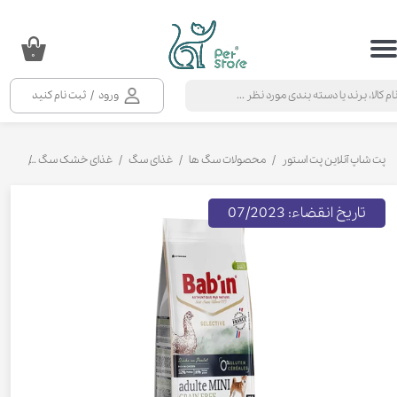
حساب کاربری من
۰
تغییر گذر واژه
ورود
/
ثبت نام کنید
سفارشات
خروج از حساب کاربری
پت شاپ آنلاین پت استور
محصولات سگ ها
غذای سگ
غذای خشک سگ
غذای خ
تاریخ انقضاء: 07/2023