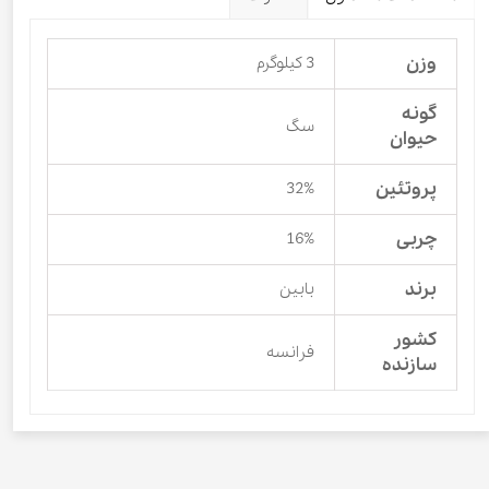
وزن
3 کیلوگرم
گونه
سگ
حیوان
پروتئین
32%
چربی
16%
برند
بابین
کشور
فرانسه
سازنده