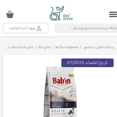
حساب کاربری من
۰
تغییر گذر واژه
ورود
/
ثبت نام کنید
سفارشات
خروج از حساب کاربری
پت شاپ آنلاین پت استور
محصولات سگ ها
غذای سگ
غذای خشک سگ
غذای خ
تاریخ انقضاء: 07/2023