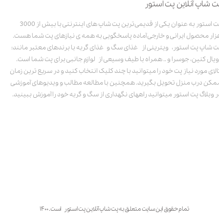
ت شاپ آنلاین پت استور
پت استور به عنوان یکی از قدیمی‌ترین پت شاپ های اینترنتی با بیش از 3000
زار محصول ایرانی و خارجی آماده پاسخگویی به همه ی نیازهای پت شما هست.
ت شاپ پت استور، ویترینی از غذای سگ و غذای گربه با برندهای معتبر مانند:
ویال کنین، جوسرا و .. همراه با طیف وسیعی از لوازم جانبی برای پت شما است.
الای مورد نیاز پت خود را میتوانید با چند کلیک انتخاب کنید و در سریع ترین زمان
مکن درب منزل تحویل بگیرید. همچنین با مطالعه مطالب و ویدیوهای آموزشی
ر وبلاگ پت استور میتوانید راههای نگهداری از سگ و گربه خود را آموزش ببینید.
تمام حقوق این سایت متعلق به پت شاپ آنلاین پت استور است. ۱۴۰۰