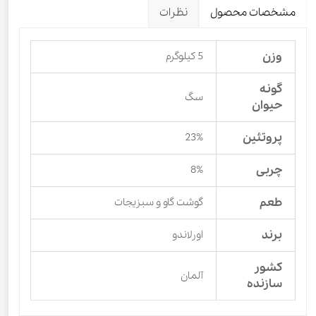
مشخصات محصول
نظرات
وزن
5 کیلوگرم
گونه
سگ
حیوان
پروتئین
23%
چربی
8%
طعم
گوشت گاو و سبزیجات
برند
اورلاندو
کشور
آلمان
سازنده