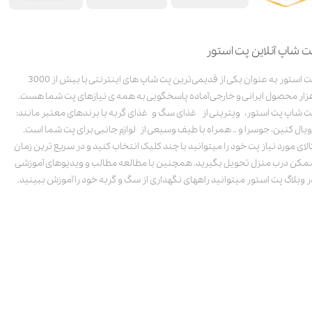
ت شاپ آنلاین پت استور
پت استور به عنوان یکی از قدیمی‌ترین پت شاپ های اینترنتی با بیش از 3000
زار محصول ایرانی و خارجی آماده پاسخگویی به همه ی نیازهای پت شما هست.
ت شاپ پت استور، ویترینی از غذای سگ و غذای گربه با برندهای معتبر مانند:
ویال کنین، جوسرا و .. همراه با طیف وسیعی از لوازم جانبی برای پت شما است.
الای مورد نیاز پت خود را میتوانید با چند کلیک انتخاب کنید و در سریع ترین زمان
مکن درب منزل تحویل بگیرید. همچنین با مطالعه مطالب و ویدیوهای آموزشی
ر وبلاگ پت استور میتوانید راههای نگهداری از سگ و گربه خود را آموزش ببینید.