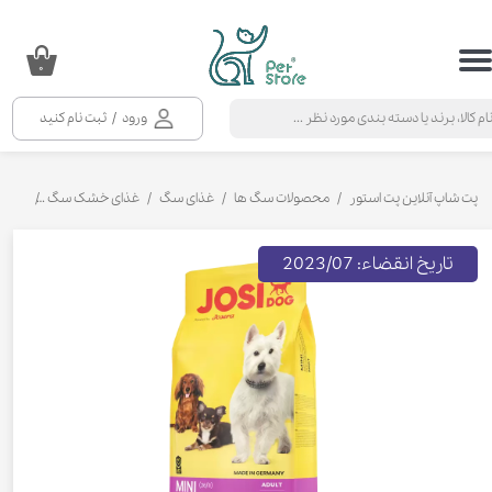
حساب کاربری من
۰
تغییر گذر واژه
ورود
/
ثبت نام کنید
سفارشات
خروج از حساب کاربری
پت شاپ آنلاین پت استور
محصولات سگ ها
غذای سگ
غذای خشک سگ
غذای خ
تاریخ انقضاء: 2023/07