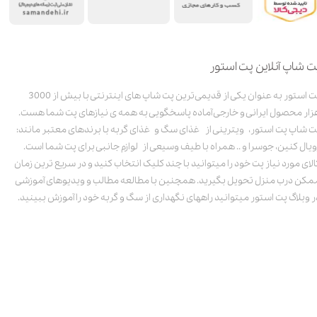
ت شاپ آنلاین پت استور
پت استور به عنوان یکی از قدیمی‌ترین پت شاپ های اینترنتی با بیش از 3000
زار محصول ایرانی و خارجی آماده پاسخگویی به همه ی نیازهای پت شما هست.
ت شاپ پت استور، ویترینی از غذای سگ و غذای گربه با برندهای معتبر مانند:
ویال کنین، جوسرا و .. همراه با طیف وسیعی از لوازم جانبی برای پت شما است.
الای مورد نیاز پت خود را میتوانید با چند کلیک انتخاب کنید و در سریع ترین زمان
مکن درب منزل تحویل بگیرید. همچنین با مطالعه مطالب و ویدیوهای آموزشی
ر وبلاگ پت استور میتوانید راههای نگهداری از سگ و گربه خود را آموزش ببینید.